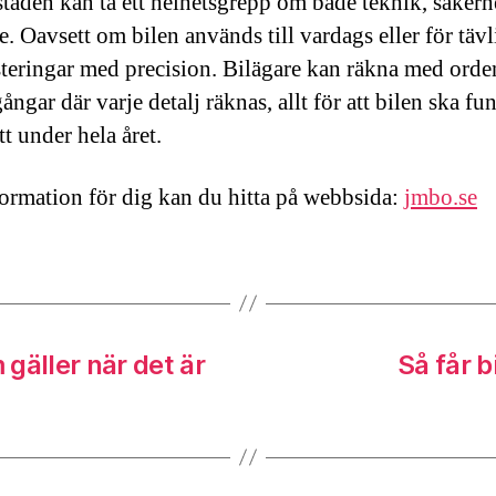
staden kan ta ett helhetsgrepp om både teknik, säkerh
e. Oavsett om bilen används till vardags eller för täv
steringar med precision. Bilägare kan räkna med orde
gar där varje detalj räknas, allt för att bilen ska fu
tt under hela året.
ormation för dig kan du hitta på webbsida:
jmbo.se
 gäller när det är
Så får b