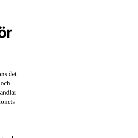
ör
nns det
 och
andlar
donets