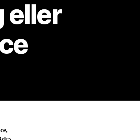
eller
ice
ce,
iska