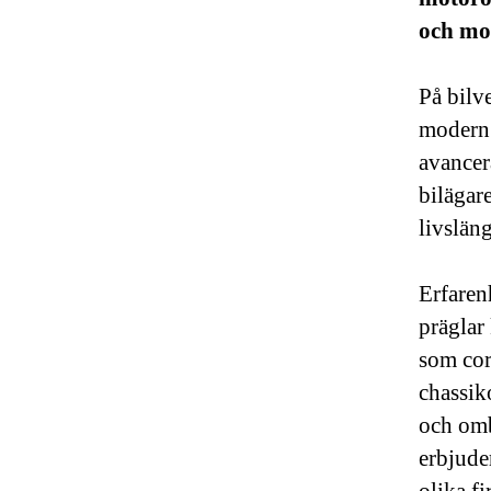
och mod
På bilv
modern t
avancer
bilägar
livslän
Erfaren
präglar
som cor
chassik
och omb
erbjude