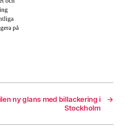
et och
ling
ntliga
ngera på
ilen ny glans med billackering i
→
Stockholm