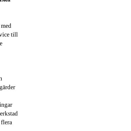
e med
ice till
e
m
tgärder
ingar
erkstad
flera