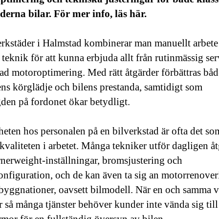
erna bilar. För mer info, läs här.
erkstäder i Halmstad kombinerar man manuellt arbet
eknik för att kunna erbjuda allt från rutinmässig serv
ad motoroptimering. Med rätt åtgärder förbättras båd
ens körglädje och bilens prestanda, samtidigt som
gden på fordonet ökar betydligt.
heten hos personalen på en bilverkstad är ofta det so
 kvaliteten i arbetet. Många tekniker utför dagligen å
nerweight-inställningar, bromsjustering och
onfiguration, och de kan även ta sig an motorrenover
yggnationer, oavsett bilmodell. När en och samma v
r så många tjänster behöver kunder inte vända sig till 