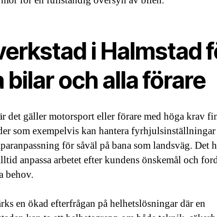
irmor för en fullständig översyn av bilen.
verkstad i Halmstad f
a bilar och alla förare
r det gäller motorsport eller förare med höga krav fi
der som exempelvis kan hantera fyrhjulsinställningar
paranpassning för såväl på bana som landsväg. Det h
alltid anpassa arbetet efter kundens önskemål och for
la behov.
rks en ökad efterfrågan på helhetslösningar där en