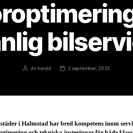
roptimering 
nlig bilserv
Av
harald
2 september, 2025
Inläggsförfattare
Inläggsdatum
kstäder i Halmstad har bred kompetens inom servi
timering och tekniska justeringar för både klass