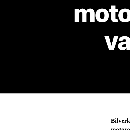
moto
va
Bilver
motorop