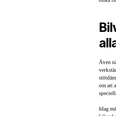
olika f
Bil
all
Även nä
verkstä
stötdäm
om att 
speciel
Idag mä