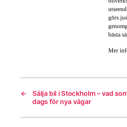
bilverk
utseend
görs ju
genomgån
bästa sä
Mer inf
←
Sälja bil i Stockholm – vad som
dags för nya vägar