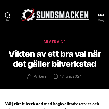
Sök
Meny
Sundsmacken.se
Kategorier
BILSERVICE
Vikten av ett bra val när
det gäller bilverkstad
Av
kerim
17 juni, 2024
Inläggsförfattare
Inläggsdatum
Välj rätt bilverkstad med högkvalitativ service och